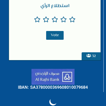
استطلاع الرأي
32
IBAN: SA3780000369608010079684