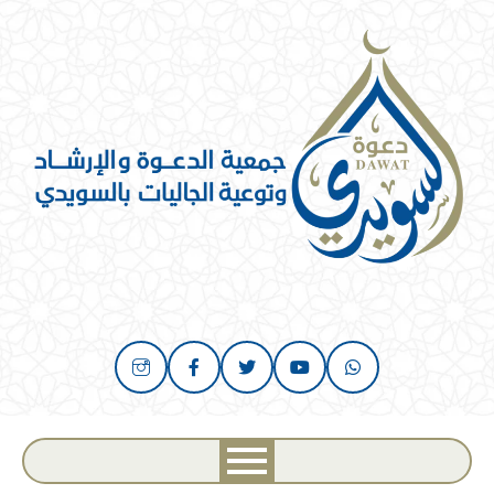
خطي
لى
لمحتوى