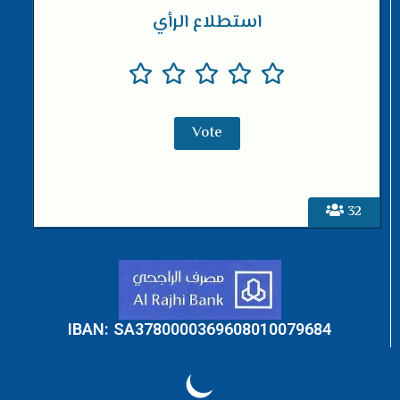
استطلاع الرأي
32
IBAN: SA3780000369608010079684