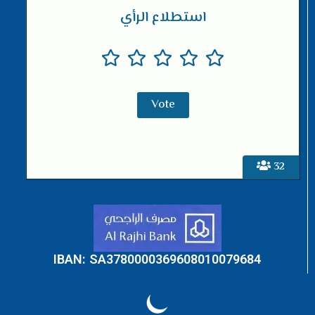
استطلاع الرأي
32
IBAN: SA3780000369608010079684