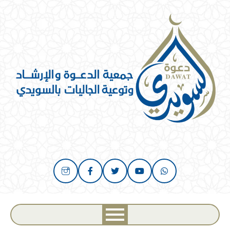
خطي
لى
لمحتوى