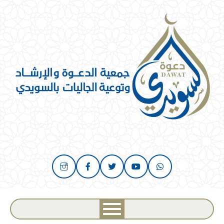
خطي
لى
لمحتوى