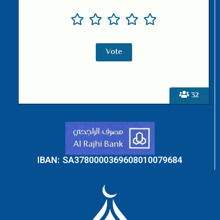
32
IBAN: SA3780000369608010079684