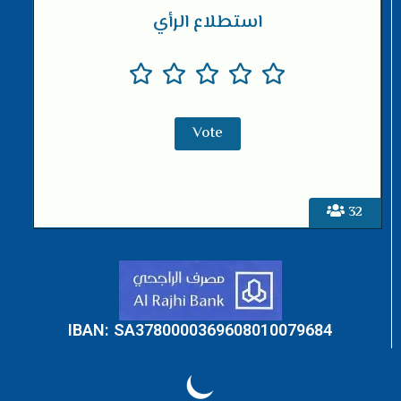
استطلاع الرأي
32
IBAN: SA3780000369608010079684