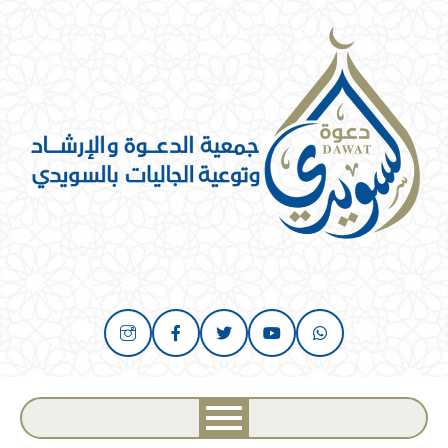
خطي
لى
لمحتوى